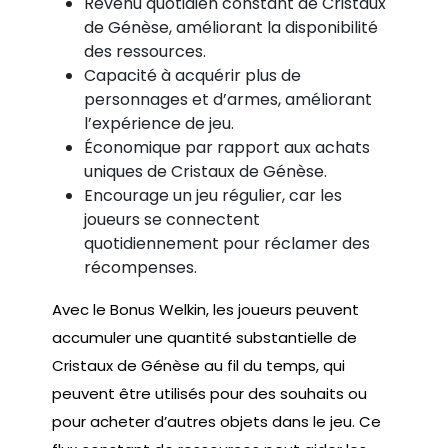
Revenu quotidien constant de Cristaux
de Génèse, améliorant la disponibilité
des ressources.
Capacité à acquérir plus de
personnages et d’armes, améliorant
l’expérience de jeu.
Économique par rapport aux achats
uniques de Cristaux de Génèse.
Encourage un jeu régulier, car les
joueurs se connectent
quotidiennement pour réclamer des
récompenses.
Avec le Bonus Welkin, les joueurs peuvent
accumuler une quantité substantielle de
Cristaux de Génèse au fil du temps, qui
peuvent être utilisés pour des souhaits ou
pour acheter d’autres objets dans le jeu. Ce