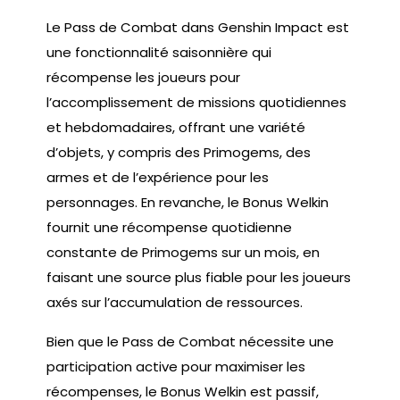
Le Pass de Combat dans Genshin Impact est
une fonctionnalité saisonnière qui
récompense les joueurs pour
l’accomplissement de missions quotidiennes
et hebdomadaires, offrant une variété
d’objets, y compris des Primogems, des
armes et de l’expérience pour les
personnages. En revanche, le Bonus Welkin
fournit une récompense quotidienne
constante de Primogems sur un mois, en
faisant une source plus fiable pour les joueurs
axés sur l’accumulation de ressources.
Bien que le Pass de Combat nécessite une
participation active pour maximiser les
récompenses, le Bonus Welkin est passif,