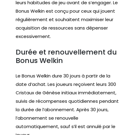
leurs habitudes de jeu avant de s’engager. Le
Bonus Welkin est conçu pour ceux qui jouent
régulièrement et souhaitent maximiser leur
acquisition de ressources sans dépenser
excessivement.
Durée et renouvellement du
Bonus Welkin
Le Bonus Welkin dure 30 jours à partir de la
date d’achat. Les joueurs reçoivent leurs 300
Cristaux de Génèse initiaux immédiatement,
suivis de récompenses quotidiennes pendant
la durée de l’abonnement. Après 30 jours,
l’abonnement se renouvelle
automatiquement, sauf s’il est annulé par le
joueur.