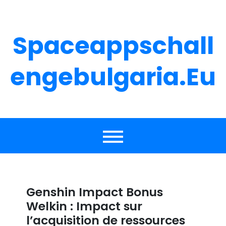
Skip
to
content
Spaceappschall
Engebulgaria.eu
Genshin Impact Bonus
Welkin : Impact sur
l’acquisition de ressources