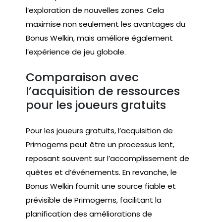
l’exploration de nouvelles zones. Cela
maximise non seulement les avantages du
Bonus Welkin, mais améliore également
l’expérience de jeu globale.
Comparaison avec
l’acquisition de ressources
pour les joueurs gratuits
Pour les joueurs gratuits, l’acquisition de
Primogems peut être un processus lent,
reposant souvent sur l’accomplissement de
quêtes et d’événements. En revanche, le
Bonus Welkin fournit une source fiable et
prévisible de Primogems, facilitant la
planification des améliorations de