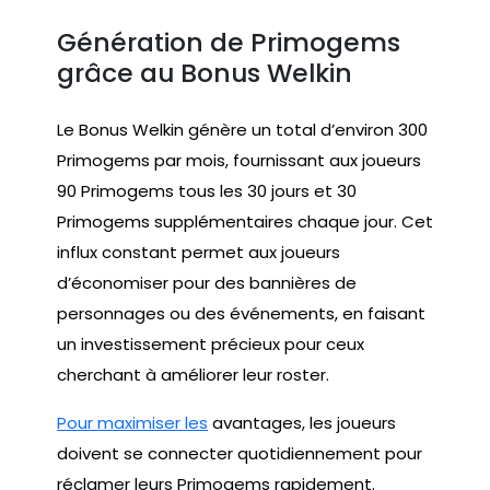
Génération de Primogems
grâce au Bonus Welkin
Le Bonus Welkin génère un total d’environ 300
Primogems par mois, fournissant aux joueurs
90 Primogems tous les 30 jours et 30
Primogems supplémentaires chaque jour. Cet
influx constant permet aux joueurs
d’économiser pour des bannières de
personnages ou des événements, en faisant
un investissement précieux pour ceux
cherchant à améliorer leur roster.
Pour maximiser les
avantages, les joueurs
doivent se connecter quotidiennement pour
réclamer leurs Primogems rapidement.