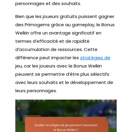
personnages et des souhaits.
Bien que les joueurs gratuits puissent gagner
des Primogems grâce au gameplay, le Bonus
Welkin offre un avantage significatif en
termes d’efficacité et de rapidité
d’accumulation de ressources. Cette
différence peut impacter les
stratégies de
jeu, car les joueurs avec le Bonus Welkin
peuvent se permettre d’être plus sélectifs
avec leurs souhaits et le développement de
leurs personnages.