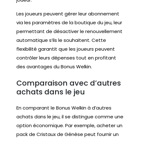
Les joueurs peuvent gérer leur abonnement
via les paramètres de la boutique du jeu, leur
permettant de désactiver le renouvellement
automatique s’ils le souhaitent. Cette
flexibilité garantit que les joueurs peuvent
contrôler leurs dépenses tout en profitant
des avantages du Bonus Welkin.
Comparaison avec d’autres
achats dans le jeu
En comparant le Bonus Welkin à d’autres
achats dans le jeu, il se distingue comme une
option économique. Par exemple, acheter un
pack de Cristaux de Génèse peut fournir un