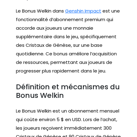
Le Bonus Welkin dans
Genshin Impact
est une
fonctionnalité d’abonnement premium qui
accorde aux joueurs une monnaie
supplémentaire dans le jeu, spécifiquement
des Cristaux de Génèse, sur une base
quotidienne. Ce bonus améliore l’acquisition
de ressources, permettant aux joueurs de
progresser plus rapidement dans le jeu.
Définition et mécanismes du
Bonus Welkin
Le Bonus Welkin est un abonnement mensuel
qui coûte environ 5 $ en USD. Lors de l’achat,
les joueurs reçoivent immédiatement 300
Cristaux de Génèse et 90 Cristaux de Génèse