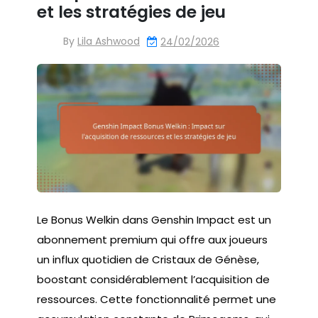
et les stratégies de jeu
By
Lila Ashwood
24/02/2026
Le Bonus Welkin dans Genshin Impact est un
abonnement premium qui offre aux joueurs
un influx quotidien de Cristaux de Génèse,
boostant considérablement l’acquisition de
ressources. Cette fonctionnalité permet une