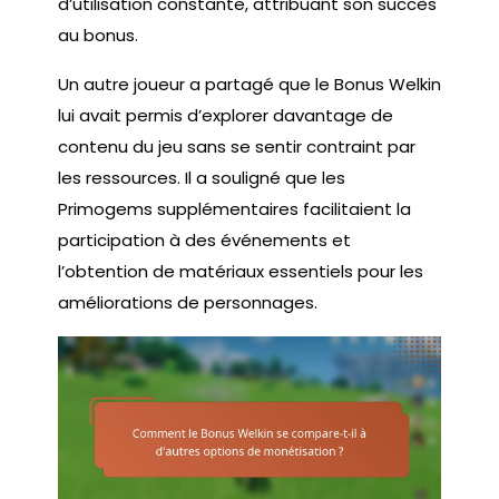
d’utilisation constante, attribuant son succès
au bonus.
Un autre joueur a partagé que le Bonus Welkin
lui avait permis d’explorer davantage de
contenu du jeu sans se sentir contraint par
les ressources. Il a souligné que les
Primogems supplémentaires facilitaient la
participation à des événements et
l’obtention de matériaux essentiels pour les
améliorations de personnages.