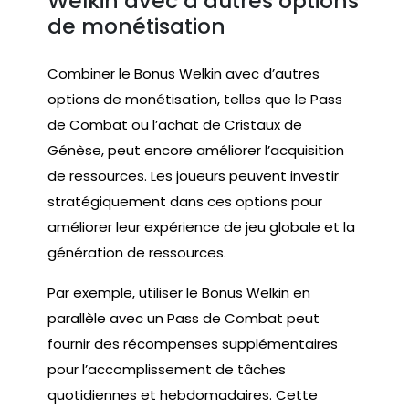
Welkin avec d’autres options
de monétisation
Combiner le Bonus Welkin avec d’autres
options de monétisation, telles que le Pass
de Combat ou l’achat de Cristaux de
Génèse, peut encore améliorer l’acquisition
de ressources. Les joueurs peuvent investir
stratégiquement dans ces options pour
améliorer leur expérience de jeu globale et la
génération de ressources.
Par exemple, utiliser le Bonus Welkin en
parallèle avec un Pass de Combat peut
fournir des récompenses supplémentaires
pour l’accomplissement de tâches
quotidiennes et hebdomadaires. Cette