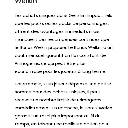
Welkin
Les achats uniques dans Genshin Impact, tels
que les packs ou les packs de personnages,
offrent des avantages immédiats mais
manquent des récompenses continues que
le Bonus Welkin propose. Le Bonus Welkin, à un
coût mensuel, garantit un flux constant de
Primogems, ce qui peut être plus
économique pour les joueurs à long terme.
Par exemple, si un joueur dépense une petite
somme pour des achats uniques, il peut
recevoir un nombre limité de Primogems
immédiatement. En revanche, le Bonus Welkin
garantit un total plus important au fil du
temps, en faisant une meilleure option pour