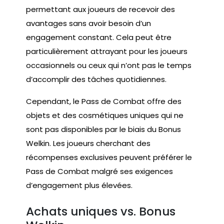
permettant aux joueurs de recevoir des
avantages sans avoir besoin d’un
engagement constant. Cela peut être
particulièrement attrayant pour les joueurs
occasionnels ou ceux qui n’ont pas le temps
d’accomplir des tâches quotidiennes.
Cependant, le Pass de Combat offre des
objets et des cosmétiques uniques qui ne
sont pas disponibles par le biais du Bonus
Welkin. Les joueurs cherchant des
récompenses exclusives peuvent préférer le
Pass de Combat malgré ses exigences
d’engagement plus élevées.
Achats uniques vs. Bonus